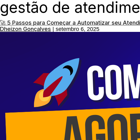
gestão de atendime
🚀 5 Passos para Começar a Automatizar seu Aten
Dheizon Gonçalves
|
setembro 6, 2025