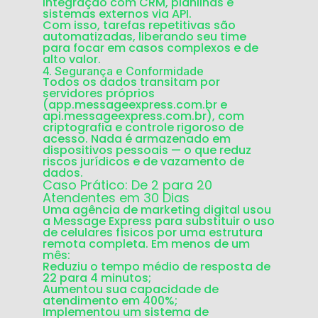
Integração com CRM, planilhas e
sistemas externos via API.
Com isso, tarefas repetitivas são
automatizadas, liberando seu time
para focar em
casos complexos e de
alto valor
.
4.
Segurança e Conformidade
Todos os dados transitam por
servidores próprios
(app.messageexpress.com.br e
api.messageexpress.com.br), com
criptografia e controle rigoroso de
acesso. Nada é armazenado em
dispositivos pessoais — o que reduz
riscos jurídicos e de vazamento de
dados.
Caso Prático: De 2 para 20
Atendentes em 30 Dias
Uma agência de marketing digital usou
a Message Express para substituir o uso
de celulares físicos por uma estrutura
remota completa. Em menos de um
mês:
Reduziu o tempo médio de resposta de
22 para 4 minutos;
Aumentou sua capacidade de
atendimento em 400%;
Implementou um sistema de