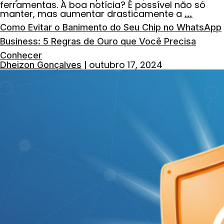
ferramentas. A boa notícia? É possível não só
manter, mas aumentar drasticamente a
…
Como Evitar o Banimento do Seu Chip no WhatsApp
Business: 5 Regras de Ouro que Você Precisa
Conhecer
|
outubro 17, 2024
Dheizon Gonçalves